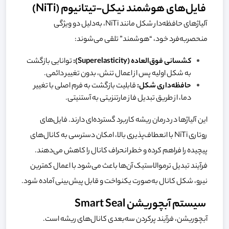
فایل‌های هوشمند نیکل-تیتانیوم (NiTi)
آلیاژهای حافظه‌دار شکل مانند NiTi، به‌دلیل دو ویژگی
منحصربه‌فرد خود، “هوشمند” تلقی می‌شوند:
کشسانی فوق‌العاده (Superelasticity):
توانایی بازگشت
به شکل اولیه پس از اعمال تنش، بدون تغییر دائمی.
حافظه‌داری شکل:
قابلیت بازگشت به فرم اصلی با تغییر
دما، از طریق تبدیل فاز مارتنزیتی به آستنیتی.
این آلیاژها در درمان ریشه کاربرد گسترده‌ای دارند. فایل‌های
روتاری NiTi با انعطاف‌پذیری بالا، امکان دسترسی به کانال‌های
پیچیده را فراهم کرده و خطر انحراف کانال را کاهش می‌دهند.
فرآیند تبدیل ترموالاستیک آن‌ها باعث می‌شود با اعمال کمترین
نیرو، شکل کانال به‌صورت یکنواخت و قابل پیش‌بینی آماده شود.
سیستم آبچوریشن Smart Seal
آبچوریشن، فرآیند پرکردن سه‌بعدی کانال‌های ریشه است.