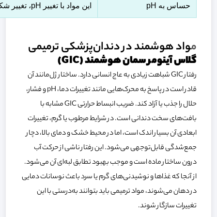
حساس به pH
این مواد با تغییر pH، تغییر شکل می‌دهند؛ مانند کامپوزیت‌های هوشمند و سیلنت‌های آزادکننده ACP
م
واد هوشمند در دندان‌پزشکی ترمیمی
گلاس آینومر سمان هوشمند (GIC)
رفتار GIC شباهت زیادی به عاج انسانی دارد. ساختار ژل‌مانند آن
قادر است در پاسخ به محرک‌هایی مانند تغییرات دما، pH و فشار،
حلال را جذب یا آزاد کند. ضریب انبساط حرارتی GIC مشابه با
بافت‌های سخت دندانی است. در شرایط مرطوب یا گرم، تغییرات
ابعادی آن بسیار اندک است، اما در محیط خشک و دمای بالا، دچار
جمع‌شدگی قابل‌توجهی می‌شود. این رفتار ناشی از حرکت آب
درون ساختار ماده است و موجب بهبود تطابق لبه‌ای آن می‌شود.
از آنجا که غذاها و نوشیدنی‌های گرم یا سرد باعث نوسانات دمایی
در دهان می‌شوند، مواد ترمیمی باید بتوانند به‌درستی با این
تغییرات سازگار شوند.