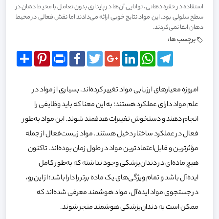
استفاده در حفره دهانی، توانایی آن‌ها در پایداری بدون تعامل با محیط دهان در
سطح سلولی بود. این مواد نتایج خوبی ارائه می‌دادند اما نقش فعالی در محیط
دهان ایفا نمی‌کردند.
برچسب ها:
Share
Pinterest
Print
Facebook
Twitter
Google+
LinkedIn
WhatsApp
Telegram
امروزه معیارهای ارزیابی مواد تغییر کرده‌اند. بسیاری از مواد در
علم مواد دارای عملکرد هستند؛ به این معنا که باید وظایفی را
انجام دهند و دستخوش تغییرات هدفمند شوند. این مواد به‌طور
فعال در عملکرد ساختار دخیل هستند. مواد زیست‌فعال از جمله
مؤثرترین و قابل‌اعتمادترین مواد در طول زمان بوده‌اند. تاکنون
هیچ ماده‌ای در دندان‌پزشکی وجود نداشته که به‌طور کامل
ایده‌آل باشد و تمام ویژگی‌های یک ماده برتر را دارا باشد؛ از این‌رو،
در جستجوی مواد ایده‌آل، مواد هوشمند معرفی شده‌اند که
ممکن است به دندان‌پزشکی هوشمند منجر شوند.