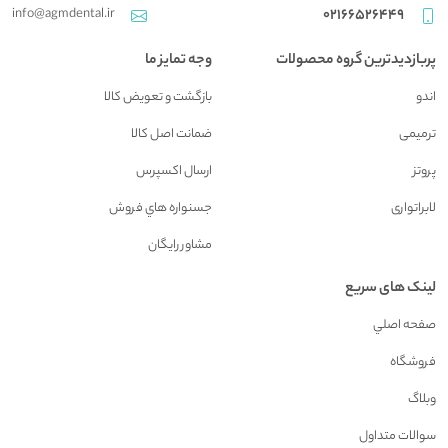
info@agmdental.ir
02166526449
پربازدیدترین گروه محصولات
وجه تمایز ما
اندو
بازگشت و تعويض کالا
ترمیمی
ضمانت اصل کالا
پروتز
ارسال اکسپرس
لابراتواری
جسنواره هاي فروش
مشاور رايگان
لینک های سریع
صفحه اصلي
فروشگاه
وبلاگ
سوالات متداول