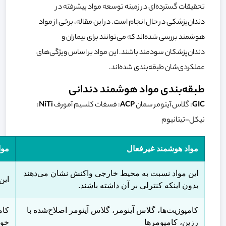
تحقیقات گسترده‌ای در زمینه توسعه مواد پیشرفته در
دندان‌پزشکی در حال انجام است. در این مقاله، برخی از مواد
هوشمند بررسی شده‌اند که می‌توانند برای بیماران و
دندان‌پزشکان سودمند باشند. این مواد بر اساس ویژگی‌های
عملکردی‌شان طبقه‌بندی شده‌اند.
طبقه‌بندی مواد هوشمند دندانی
GIC
: گلاس آینومر سمان
ACP
: فسفات کلسیم آمورف
NiTi
:
نیکل-تیتانیوم
مواد هوشمند غیرفعال
موا
این مواد نسبت به محیط خارجی واکنش نشان می‌دهند
این
بدون اینکه کنترلی بر آن داشته باشند.
کامپوزیت‌ها، گلاس آینومر، گلاس آینومر اصلاح‌شده با
رزین، کامپومرها
خودترمیم