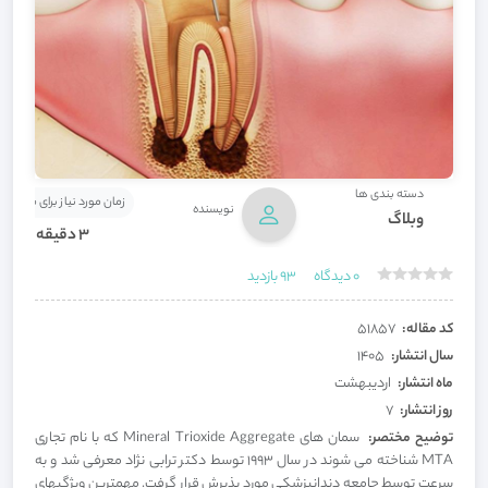
دسته بندی ها
زمان مورد نیاز برای مطالعه
نویسنده
وبلاگ
3 دقیقه
0
دیدگاه
93
بازدید
کد مقاله:
51857
سال انتشار:
1405
ماه انتشار:
اردیبهشت
روز انتشار:
7
توضیح مختصر:
سمان های Mineral Trioxide Aggregate که با نام تجاری
MTA شناخته می شوند در سال 1993 توسط دکتر ترابی نژاد معرفی شد و به
سرعت توسط جامعه دندانپزشکی مورد پذیرش قرار گرفت. مهمترین ویژگیهای