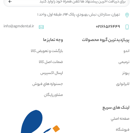
تهران، ستارخان، نبش بهبودي، پلاک 194، طبقه اول، واحد 1
info@agmdental.ir
02166526449
پربازدیدترین گروه محصولات
وجه تمایز ما
اندو
بازگشت و تعويض کالا
ترمیمی
ضمانت اصل کالا
پروتز
ارسال اکسپرس
لابراتواری
جسنواره هاي فروش
مشاور رايگان
لینک های سریع
صفحه اصلي
فروشگاه