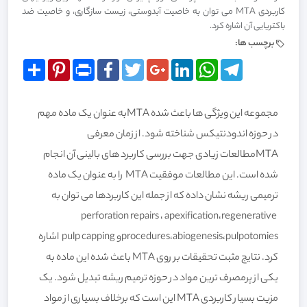
کاربردی MTA می توان به خاصیت آبدوستی، زیست سازگاری، و خاصیت ضد
باکتریایی آن اشاره کرد.
برچسب ها:
Share
Pinterest
Print
Facebook
Twitter
Google+
LinkedIn
WhatsApp
Telegram
مجموعه این ویژگی ها باعث شده MTAبه عنوان یک ماده مهم
در حوزه اندودنتیکس شناخته شود. از زمان معرفی
MTAمطالعات زیادی جهت بررسی کاربرد های بالینی آن انجام
شده است. این مطالعات موفقیت MTA را به عنوان یک ماده
ترمیمی ریشه نشان داده که از جمله این کاربردها می توان به
perforation repairs ، apexification،regenerative
procedures،abiogenesis،pulpotomiesو pulp capping اشاره
کرد. نتایج مثبت تحقیقات بر روی MTA باعث شده این ماده به
یکی از پرمصرف ترین مواد در حوزه ترمیم ریشه تبدیل شود. یک
مزیت بسیار کاربردی MTA این است که برخلاف بسیاری از مواد