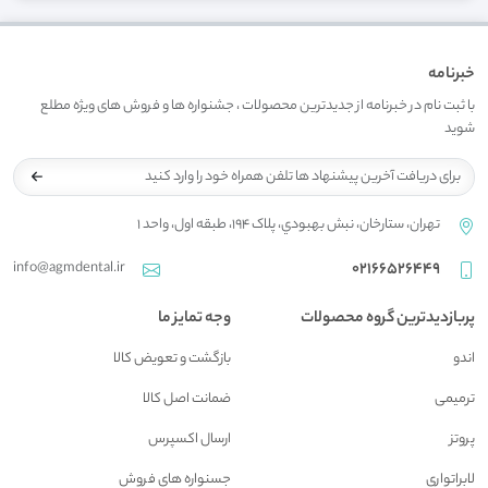
خبرنامه
با ثبت نام در خبرنامه از جدیدترین محصولات ، جشنواره ها و فروش های ویژه مطلع
شوید
تهران، ستارخان، نبش بهبودي، پلاک 194، طبقه اول، واحد 1
info@agmdental.ir
02166526449
پربازدیدترین گروه محصولات
وجه تمایز ما
اندو
بازگشت و تعويض کالا
ترمیمی
ضمانت اصل کالا
پروتز
ارسال اکسپرس
لابراتواری
جسنواره هاي فروش