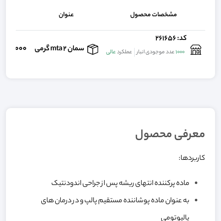
مشخصات محصول
عنوان
قیم
کد: 261656
,000,000
سمان mta 2 گرمی
1000
عدد موجودی انبار
عملکرد
عالی
معرفی محصول
کاربردها:
ماده پرکننده انتهای ریشه پس از جراحی اندودنتیک
به عنوان ماده پوشاننده مستقیم پالپ و در درمان های
پالپوتومی