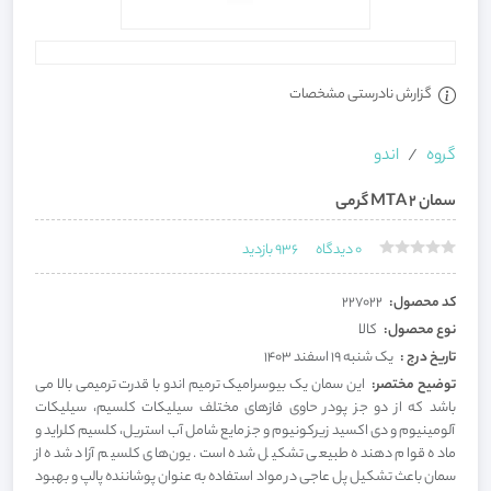
گزارش نادرستی مشخصات
گروه
اندو
سمان MTA 2 گرمی
0
دیدگاه
936
بازدید
کد محصول:
227022
نوع محصول:
کالا
تاریخ درج :
یک شنبه 19 اسفند 1403
توضیح مختصر:
این سمان یک بیوسرامیک ترمیم اندو با قدرت ترمیمی بالا می­‌
باشد که از دو جز پودر حاوی فازهای مختلف سیلیکات کلسیم، سیلیکات
آلومینیوم و دی اکسید زیرکونیوم و جز مایع شامل آب استریل، کلسیم کلراید و
ماده قوام دهنده طبیعی تشکیل شده است. یون‌های کلسیم آزاد شده از
سمان باعث تشکیل پل عاجی در مواد استفاده به عنوان پوشاننده پالپ و بهبود