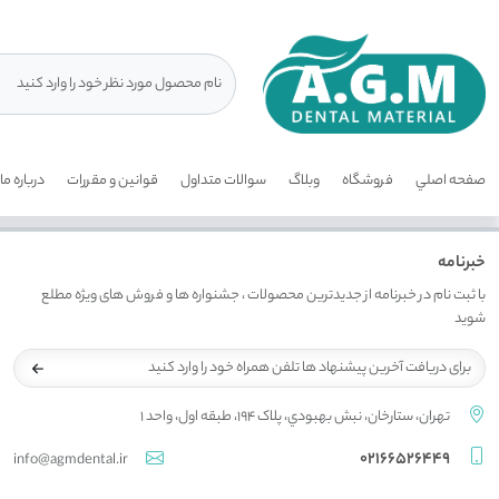
صفحه اصلي
فروشگاه
وبلاگ
سوالات متداول
قوانين و مقررات
درباره ما
خبرنامه
با ثبت نام در خبرنامه از جدیدترین محصولات ، جشنواره ها و فروش های ویژه مطلع
شوید
تهران، ستارخان، نبش بهبودي، پلاک 194، طبقه اول، واحد 1
02166526449
info@agmdental.ir