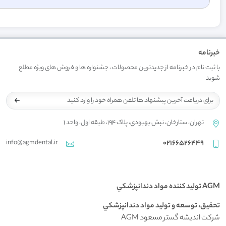
خبرنامه
با ثبت نام در خبرنامه از جدیدترین محصولات ، جشنواره ها و فروش های ویژه مطلع
شوید
تهران، ستارخان، نبش بهبودي، پلاک 194، طبقه اول، واحد 1
info@agmdental.ir
02166526449
AGM توليد کننده مواد دندانپزشکي
تحقيق، توسعه و توليد مواد دندانپزشکي
شرکت اندیشه گستر مسعود AGM