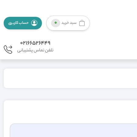
0
سبد خرید
حساب کاربری
02166526449
تلفن تماس پشتیبانی